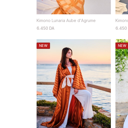
Kimono Lunaria Aube d'Agrume
Kimono
6.450 DA
6.450
NEW
NEW