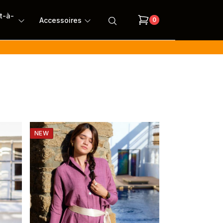
êt-à-
Accessoires
0
NEW