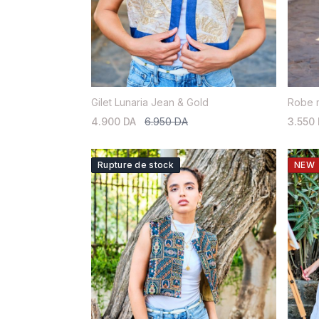
Gilet Lunaria Jean & Gold
Robe m
4.900 DA
6.950 DA
3.550
Rupture de stock
NEW