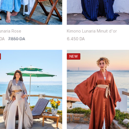
Lunaria Rose
Kimono Lunaria Minuit d'or
 DA
7.850 DA
6.450 DA
NEW