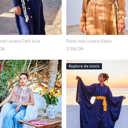
idi Lunaria Dark blue
Robe midi Lunaria Sable
 DA
3.550 DA
Rupture de stock