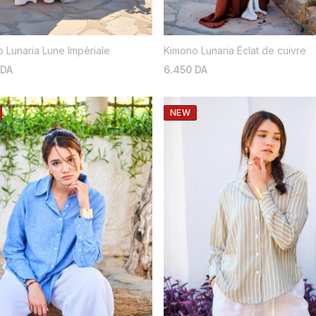
 Lunaria Lune Impériale
Kimono Lunaria Éclat de cuivre
 DA
6.450 DA
NEW