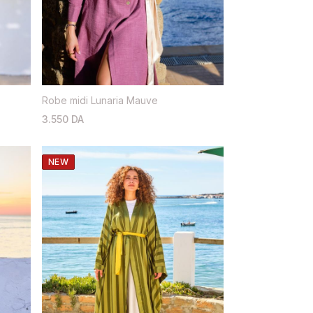
Robe midi Lunaria Mauve
3.550 DA
NEW