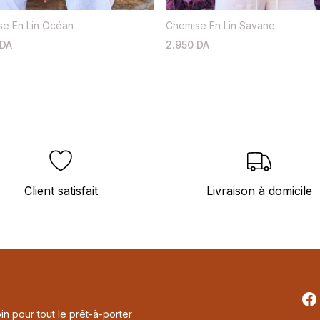
se En Lin Océan
Chemise En Lin Savane
 DA
2.950 DA
Client satisfait
Livraison à domicile
Fa
in pour tout le prêt-à-porter