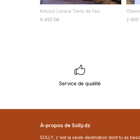
Kimono Lunaria Terre de Feu
Chemi
6.450 DA
2.950
Service de qualité
Footer
À-propos de Solly.dz
SOLLY, c'est la seule destination dont tu as beso