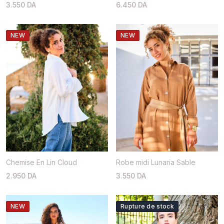
3.550 DA
6.450 DA
NEW
NEW
Chemise En Lin Cloud
Robe midi Lunaria Sable
2.950 DA
3.550 DA
NEW
Rupture de stock