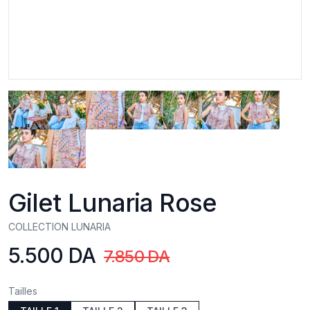
Gilet Lunaria Rose
COLLECTION LUNARIA
5.500 DA
Product information
7.850 DA
Tailles