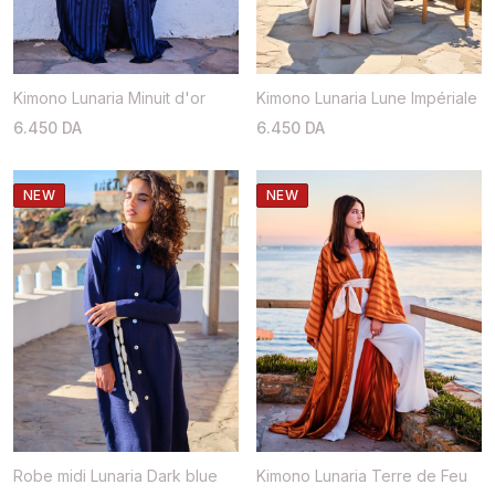
Kimono Lunaria Minuit d'or
Kimono Lunaria Lune Impériale
6.450 DA
6.450 DA
NEW
NEW
Robe midi Lunaria Dark blue
Kimono Lunaria Terre de Feu