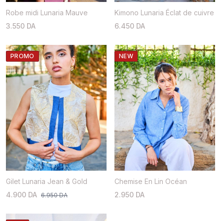
Robe midi Lunaria Mauve
Kimono Lunaria Éclat de cuivre
3.550 DA
6.450 DA
PROMO
NEW
Gilet Lunaria Jean & Gold
Chemise En Lin Océan
4.900 DA
2.950 DA
6.950 DA