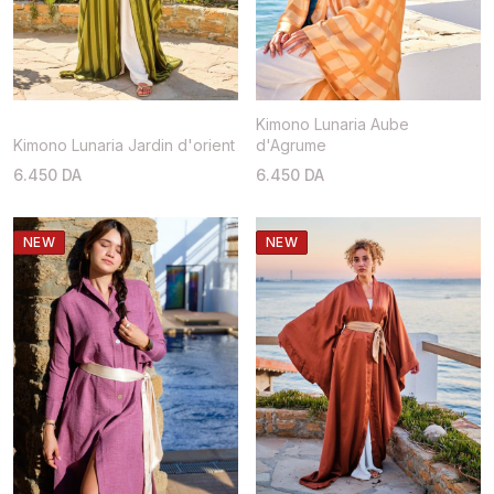
Kimono Lunaria Aube
Kimono Lunaria Jardin d'orient
d'Agrume
6.450 DA
6.450 DA
NEW
NEW