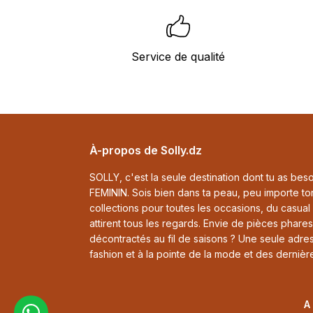
Service de qualité
Footer
À-propos de Solly.dz
SOLLY, c'est la seule destination dont tu as beso
FEMININ. Sois bien dans ta peau, peu importe to
collections pour toutes les occasions, du casual
attirent tous les regards. Envie de pièces phare
décontractés au fil de saisons ? Une seule adr
fashion et à la pointe de la mode et des derniè
A