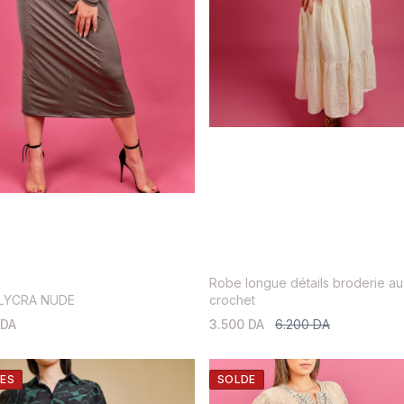
Robe longue détails broderie au
LYCRA NUDE
crochet
 DA
3.500 DA
6.200 DA
ES
SOLDE