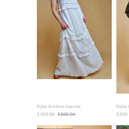
Robe Bohême blanche
Robe l
2.500 DA
5.500 DA
3.500