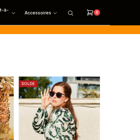
êt-à-
Accessoires
0
SOLDE