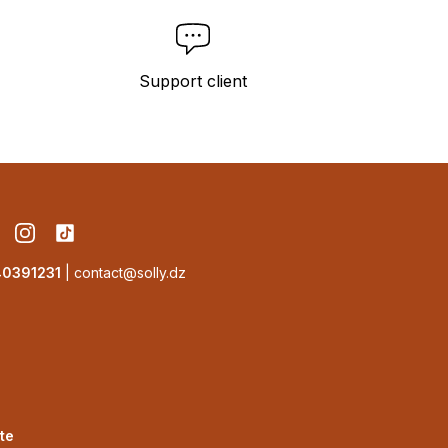
Support client
cebook
Instagram
TikTok
40391231
|
contact@solly.dz
te