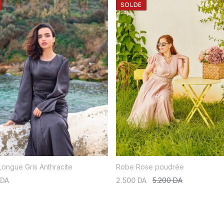
SOLDE
ongue Gris Anthracite
Robe Rose poudrée
 DA
2.500 DA
5.200 DA