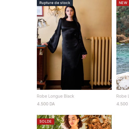
Rupture de stock
NEW
Robe Longue Black
Robe L
4.500 DA
4.500
SOLDE