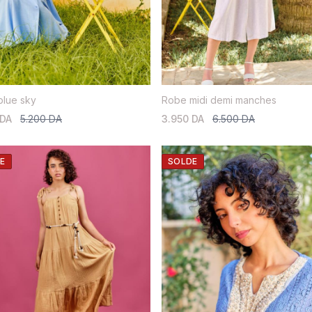
blue sky
Robe midi demi manches
 DA
5.200 DA
3.950 DA
6.500 DA
E
SOLDE