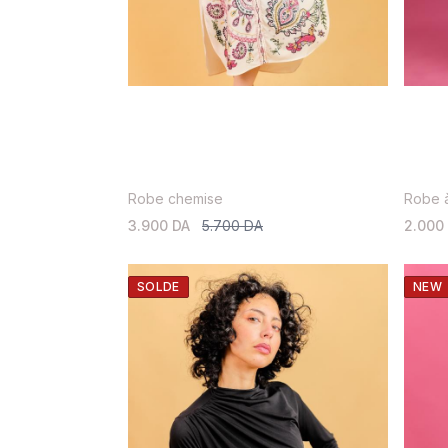
Robe chemise
Robe à
3.900 DA
5.700 DA
2.000
SOLDE
NEW