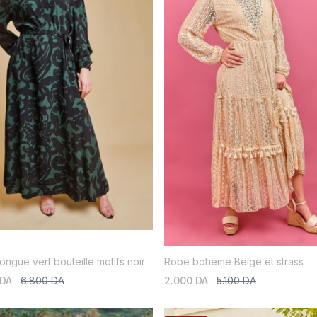
ongue vert bouteille motifs noir
Robe bohème Beige et strass
 DA
6.800 DA
2.000 DA
5.100 DA