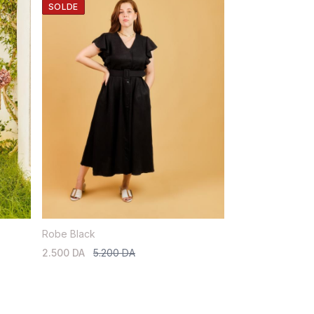
SOLDE
Robe Black
2.500 DA
5.200 DA