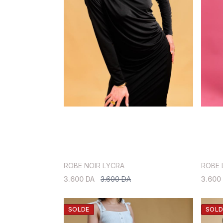
ROBE NOIR LYCRA
ROBE 
3.600 DA
3.600 DA
3.600
SOLDE
SOLD