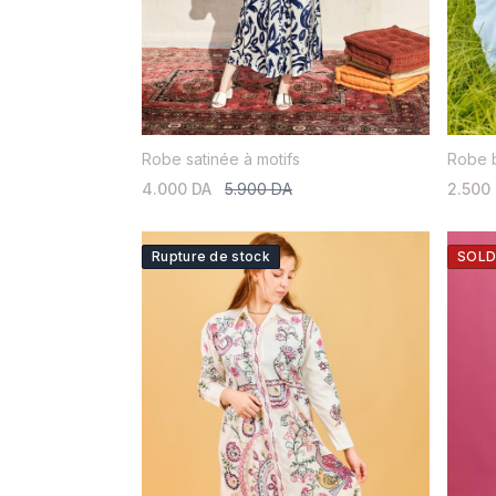
Robe satinée à motifs
Robe 
4.000 DA
5.900 DA
2.500
Rupture de stock
SOLD