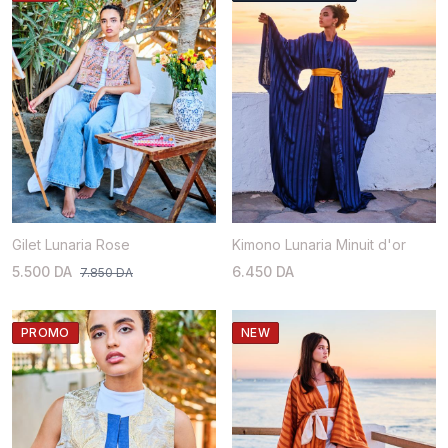
Gilet Lunaria Rose
Kimono Lunaria Minuit d'or
5.500 DA
6.450 DA
7.850 DA
PROMO
NEW