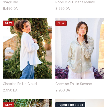
d'Agrume
Robe midi Lunaria Mauve
6.450 DA
3.550 DA
NEW
NEW
Chemise En Lin Cloud
Chemise En Lin Savane
2.950 DA
2.950 DA
NEW
Rupture de stock