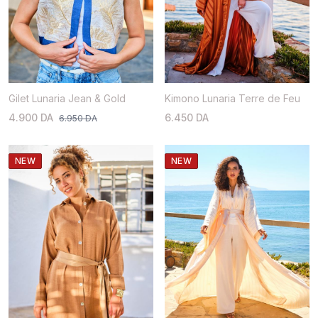
Gilet Lunaria Jean & Gold
Kimono Lunaria Terre de Feu
4.900 DA
6.450 DA
6.950 DA
NEW
NEW