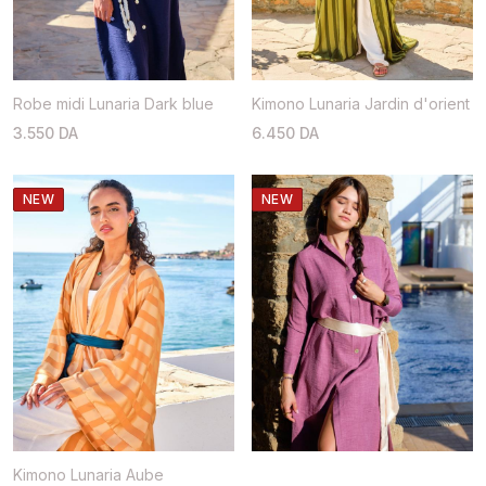
Robe midi Lunaria Dark blue
Kimono Lunaria Jardin d'orient
3.550 DA
6.450 DA
NEW
NEW
Kimono Lunaria Aube