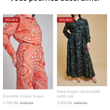
SOLDES
SOLDES
Robe longue vert bouteille
Ensemble couleur brique
motifs noir
2.000 DA
3.500 DA
6.200 DA
6.800 DA