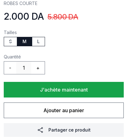
ROBES COURTE
2.000 DA
Product information
5.800 DA
Tailles
S
M
L
Quantité
-
+
J'achète maintenant
Ajouter au panier
Partager ce produit